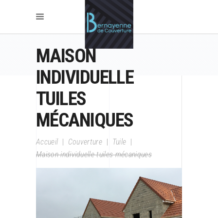
MAISON
INDIVIDUELLE
TUILES
MÉCANIQUES
Accueil
|
Couverture
|
Tuile
|
Maison individuelle tuiles mécaniques